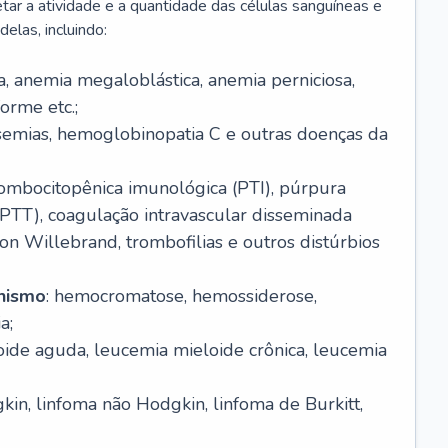
r a atividade e a quantidade das células sanguíneas e
elas, incluindo:
va, anemia megaloblástica, anemia perniciosa,
orme etc.;
ssemias, hemoglobinopatia C e outras doenças da
rombocitopênica imunológica (PTI), púrpura
(PTT), coagulação intravascular disseminada
on Willebrand, trombofilias e outros distúrbios
anismo
: hemocromatose, hemossiderose,
a;
oide aguda, leucemia mieloide crônica, leucemia
kin, linfoma não Hodgkin, linfoma de Burkitt,