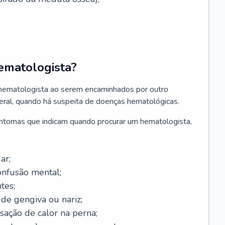
ematologista?
 hematologista ao serem encaminhados por outro
geral, quando há suspeita de doenças hematológicas.
sintomas que indicam quando procurar um hematologista,
ar;
onfusão mental;
tes;
de gengiva ou nariz;
sação de calor na perna;