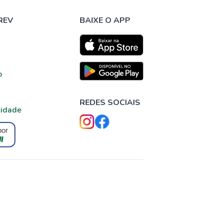
REV
BAIXE O APP
o
REDES SOCIAIS
cidade
por