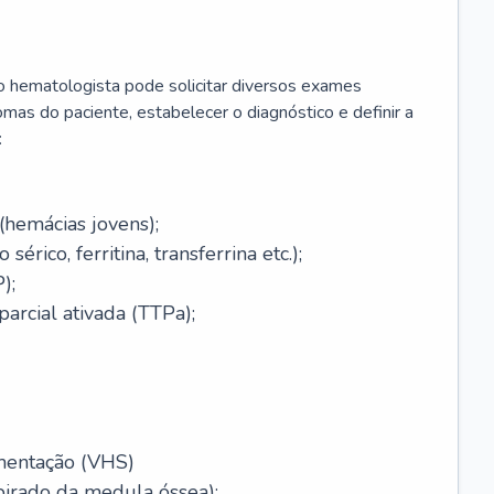
 o hematologista pode solicitar diversos exames
omas do paciente, estabelecer o diagnóstico e definir a
:
(hemácias jovens);
érico, ferritina, transferrina etc.);
);
arcial ativada (TTPa);
mentação (VHS)
pirado da medula óssea);