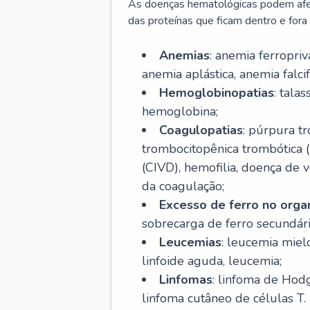
As doenças hematológicas podem afeta
das proteínas que ficam dentro e fora d
Anemias
: anemia ferropri
anemia aplástica, anemia falcif
Hemoglobinopatias
: tala
hemoglobina;
Coagulopatias
: púrpura t
trombocitopênica trombótica 
(CIVD), hemofilia, doença de v
da coagulação;
Excesso de ferro no org
sobrecarga de ferro secundári
Leucemias
: leucemia miel
linfoide aguda, leucemia;
Linfomas
: linfoma de Hodg
linfoma cutâneo de células T.