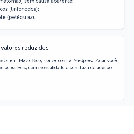
ematomas) sem causa aparente;
cos (linfonodos);
le (petéquias).
valores reduzidos
ista
em
Mato Rico
, conte com a Medprev. Aqui você
es acessíveis, sem mensalidade e sem taxa de adesão.