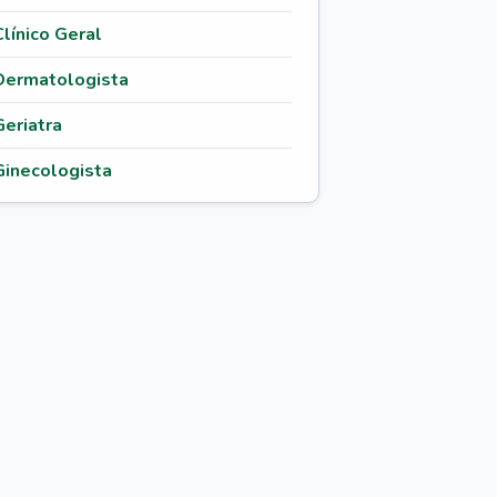
Clínico Geral
Dermatologista
Geriatra
Ginecologista