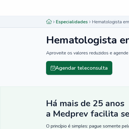
Menu lateral
Menu lateral
Especialidades
Hematologista em
Hematologista e
Aproveite os valores reduzidos e agende 
Agendar teleconsulta
Há mais de 25 anos
a Medprev facilita s
O princípio é simples: pague somente pelo