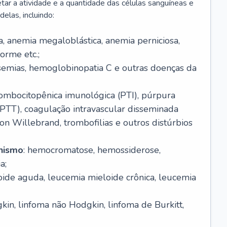
r a atividade e a quantidade das células sanguíneas e
elas, incluindo:
va, anemia megaloblástica, anemia perniciosa,
orme etc.;
ssemias, hemoglobinopatia C e outras doenças da
rombocitopênica imunológica (PTI), púrpura
(PTT), coagulação intravascular disseminada
on Willebrand, trombofilias e outros distúrbios
anismo
: hemocromatose, hemossiderose,
a;
oide aguda, leucemia mieloide crônica, leucemia
kin, linfoma não Hodgkin, linfoma de Burkitt,