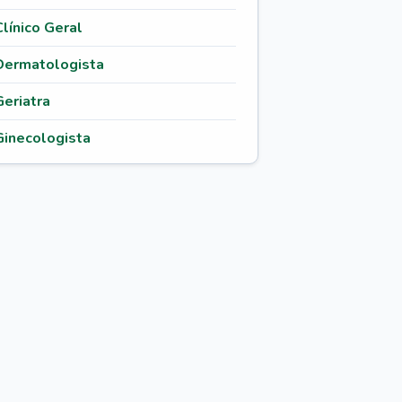
Clínico Geral
Dermatologista
Geriatra
Ginecologista