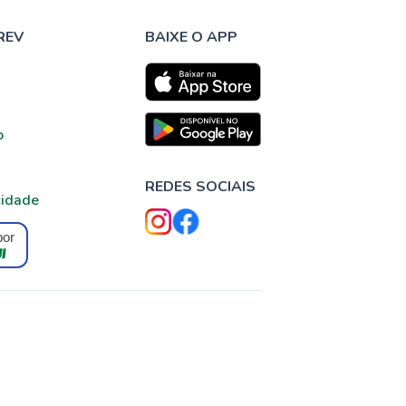
REV
BAIXE O APP
o
REDES SOCIAIS
cidade
por