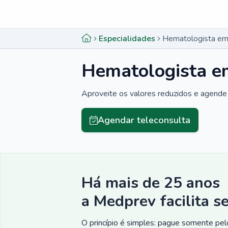
Menu lateral
Menu lateral
Especialidades
Hematologista em 
Hematologista e
Aproveite os valores reduzidos e agende 
Agendar teleconsulta
Há mais de 25 anos
a Medprev facilita s
O princípio é simples: pague somente pelo