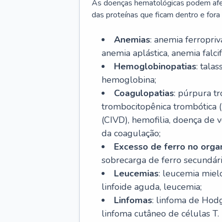
As doenças hematológicas podem afeta
das proteínas que ficam dentro e fora d
Anemias
: anemia ferropri
anemia aplástica, anemia falcif
Hemoglobinopatias
: tala
hemoglobina;
Coagulopatias
: púrpura t
trombocitopênica trombótica 
(CIVD), hemofilia, doença de v
da coagulação;
Excesso de ferro no org
sobrecarga de ferro secundári
Leucemias
: leucemia miel
linfoide aguda, leucemia;
Linfomas
: linfoma de Hodg
linfoma cutâneo de células T.