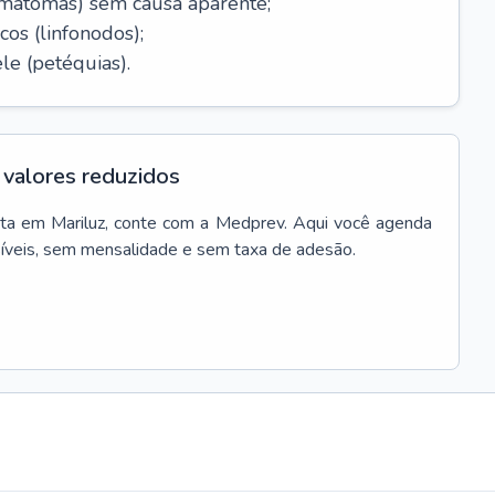
ematomas) sem causa aparente;
cos (linfonodos);
le (petéquias).
valores reduzidos
ta
em
Mariluz
, conte com a Medprev. Aqui você agenda
síveis, sem mensalidade e sem taxa de adesão.