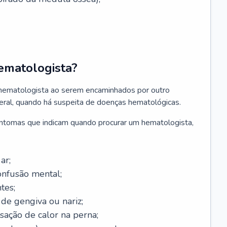
ematologista?
 hematologista ao serem encaminhados por outro
geral, quando há suspeita de doenças hematológicas.
sintomas que indicam quando procurar um hematologista,
ar;
onfusão mental;
tes;
de gengiva ou nariz;
sação de calor na perna;