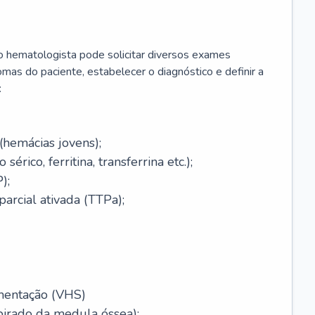
 o hematologista pode solicitar diversos exames
omas do paciente, estabelecer o diagnóstico e definir a
:
(hemácias jovens);
érico, ferritina, transferrina etc.);
);
arcial ativada (TTPa);
mentação (VHS)
pirado da medula óssea);