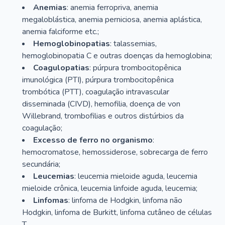
Anemias
: anemia ferropriva, anemia
megaloblástica, anemia perniciosa, anemia aplástica,
anemia falciforme etc.;
Hemoglobinopatias
: talassemias,
hemoglobinopatia C e outras doenças da hemoglobina;
Coagulopatias
: púrpura trombocitopênica
imunológica (PTI), púrpura trombocitopênica
trombótica (PTT), coagulação intravascular
disseminada (CIVD), hemofilia, doença de von
Willebrand, trombofilias e outros distúrbios da
coagulação;
Excesso de ferro no organismo
:
hemocromatose, hemossiderose, sobrecarga de ferro
secundária;
Leucemias
: leucemia mieloide aguda, leucemia
mieloide crônica, leucemia linfoide aguda, leucemia;
Linfomas
: linfoma de Hodgkin, linfoma não
Hodgkin, linfoma de Burkitt, linfoma cutâneo de células
T.