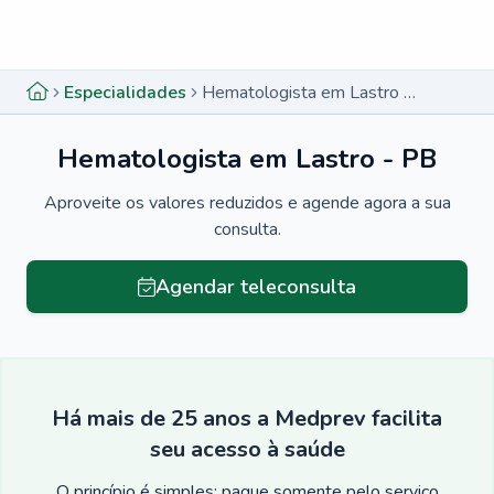
Menu lateral
Menu lateral
Especialidades
Hematologista em Lastro - PB
Hematologista em Lastro - PB
Aproveite os valores reduzidos e agende agora a sua
consulta.
Agendar teleconsulta
Há mais de 25 anos a Medprev facilita
seu acesso à saúde
O princípio é simples: pague somente pelo serviço