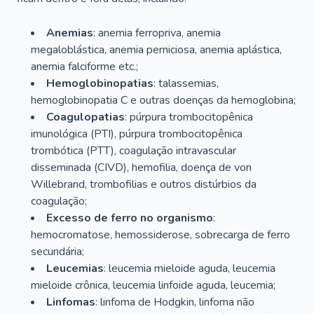
Anemias
: anemia ferropriva, anemia
megaloblástica, anemia perniciosa, anemia aplástica,
anemia falciforme etc.;
Hemoglobinopatias
: talassemias,
hemoglobinopatia C e outras doenças da hemoglobina;
Coagulopatias
: púrpura trombocitopênica
imunológica (PTI), púrpura trombocitopênica
trombótica (PTT), coagulação intravascular
disseminada (CIVD), hemofilia, doença de von
Willebrand, trombofilias e outros distúrbios da
coagulação;
Excesso de ferro no organismo
:
hemocromatose, hemossiderose, sobrecarga de ferro
secundária;
Leucemias
: leucemia mieloide aguda, leucemia
mieloide crônica, leucemia linfoide aguda, leucemia;
Linfomas
: linfoma de Hodgkin, linfoma não