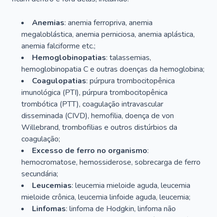
Anemias
: anemia ferropriva, anemia
megaloblástica, anemia perniciosa, anemia aplástica,
anemia falciforme etc.;
Hemoglobinopatias
: talassemias,
hemoglobinopatia C e outras doenças da hemoglobina;
Coagulopatias
: púrpura trombocitopênica
imunológica (PTI), púrpura trombocitopênica
trombótica (PTT), coagulação intravascular
disseminada (CIVD), hemofilia, doença de von
Willebrand, trombofilias e outros distúrbios da
coagulação;
Excesso de ferro no organismo
:
hemocromatose, hemossiderose, sobrecarga de ferro
secundária;
Leucemias
: leucemia mieloide aguda, leucemia
mieloide crônica, leucemia linfoide aguda, leucemia;
Linfomas
: linfoma de Hodgkin, linfoma não