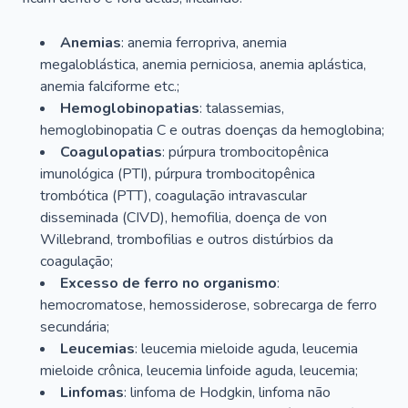
Anemias
: anemia ferropriva, anemia
megaloblástica, anemia perniciosa, anemia aplástica,
anemia falciforme etc.;
Hemoglobinopatias
: talassemias,
hemoglobinopatia C e outras doenças da hemoglobina;
Coagulopatias
: púrpura trombocitopênica
imunológica (PTI), púrpura trombocitopênica
trombótica (PTT), coagulação intravascular
disseminada (CIVD), hemofilia, doença de von
Willebrand, trombofilias e outros distúrbios da
coagulação;
Excesso de ferro no organismo
:
hemocromatose, hemossiderose, sobrecarga de ferro
secundária;
Leucemias
: leucemia mieloide aguda, leucemia
mieloide crônica, leucemia linfoide aguda, leucemia;
Linfomas
: linfoma de Hodgkin, linfoma não