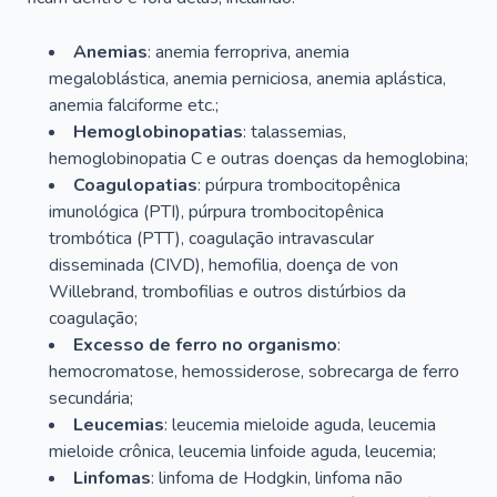
Anemias
: anemia ferropriva, anemia
megaloblástica, anemia perniciosa, anemia aplástica,
anemia falciforme etc.;
Hemoglobinopatias
: talassemias,
hemoglobinopatia C e outras doenças da hemoglobina;
Coagulopatias
: púrpura trombocitopênica
imunológica (PTI), púrpura trombocitopênica
trombótica (PTT), coagulação intravascular
disseminada (CIVD), hemofilia, doença de von
Willebrand, trombofilias e outros distúrbios da
coagulação;
Excesso de ferro no organismo
:
hemocromatose, hemossiderose, sobrecarga de ferro
secundária;
Leucemias
: leucemia mieloide aguda, leucemia
mieloide crônica, leucemia linfoide aguda, leucemia;
Linfomas
: linfoma de Hodgkin, linfoma não