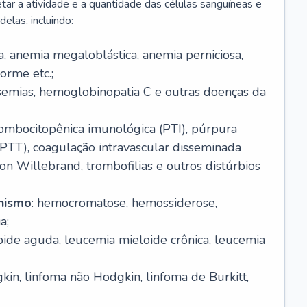
r a atividade e a quantidade das células sanguíneas e
elas, incluindo:
va, anemia megaloblástica, anemia perniciosa,
orme etc.;
ssemias, hemoglobinopatia C e outras doenças da
rombocitopênica imunológica (PTI), púrpura
(PTT), coagulação intravascular disseminada
on Willebrand, trombofilias e outros distúrbios
anismo
: hemocromatose, hemossiderose,
a;
oide aguda, leucemia mieloide crônica, leucemia
kin, linfoma não Hodgkin, linfoma de Burkitt,