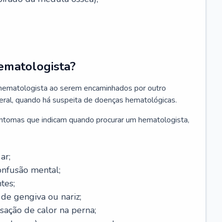
ematologista?
 hematologista ao serem encaminhados por outro
geral, quando há suspeita de doenças hematológicas.
sintomas que indicam quando procurar um hematologista,
ar;
onfusão mental;
tes;
de gengiva ou nariz;
sação de calor na perna;