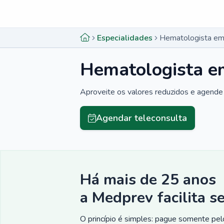
Menu lateral
Menu lateral
Especialidades
Hematologista em
Hematologista e
Aproveite os valores reduzidos e agende 
Agendar teleconsulta
Há mais de 25 anos
a Medprev facilita s
O princípio é simples: pague somente pelo