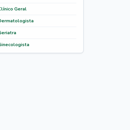
Clínico Geral
Dermatologista
Geriatra
Ginecologista