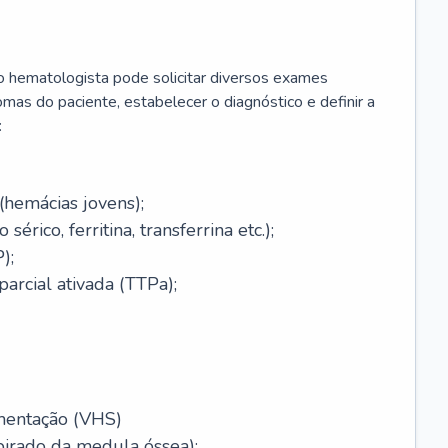
 o hematologista pode solicitar diversos exames
omas do paciente, estabelecer o diagnóstico e definir a
:
(hemácias jovens);
érico, ferritina, transferrina etc.);
);
arcial ativada (TTPa);
mentação (VHS)
pirado da medula óssea);