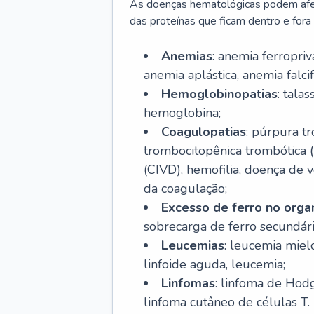
As doenças hematológicas podem afeta
das proteínas que ficam dentro e fora d
Anemias
: anemia ferropri
anemia aplástica, anemia falcif
Hemoglobinopatias
: tala
hemoglobina;
Coagulopatias
: púrpura t
trombocitopênica trombótica 
(CIVD), hemofilia, doença de v
da coagulação;
Excesso de ferro no org
sobrecarga de ferro secundári
Leucemias
: leucemia miel
linfoide aguda, leucemia;
Linfomas
: linfoma de Hodg
linfoma cutâneo de células T.