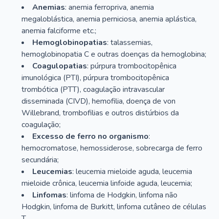
Anemias
: anemia ferropriva, anemia
megaloblástica, anemia perniciosa, anemia aplástica,
anemia falciforme etc.;
Hemoglobinopatias
: talassemias,
hemoglobinopatia C e outras doenças da hemoglobina;
Coagulopatias
: púrpura trombocitopênica
imunológica (PTI), púrpura trombocitopênica
trombótica (PTT), coagulação intravascular
disseminada (CIVD), hemofilia, doença de von
Willebrand, trombofilias e outros distúrbios da
coagulação;
Excesso de ferro no organismo
:
hemocromatose, hemossiderose, sobrecarga de ferro
secundária;
Leucemias
: leucemia mieloide aguda, leucemia
mieloide crônica, leucemia linfoide aguda, leucemia;
Linfomas
: linfoma de Hodgkin, linfoma não
Hodgkin, linfoma de Burkitt, linfoma cutâneo de células
T.