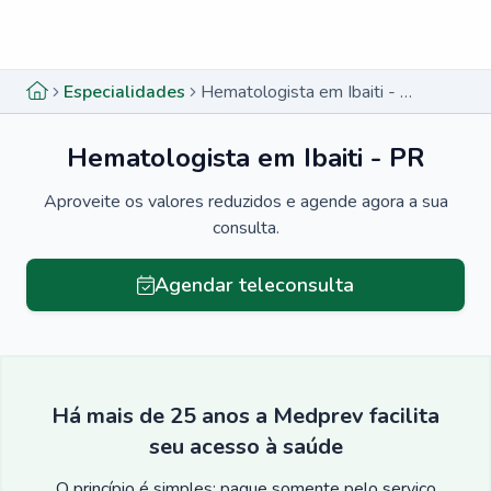
Menu lateral
Menu lateral
Especialidades
Hematologista em Ibaiti - PR
Hematologista em Ibaiti - PR
Aproveite os valores reduzidos e agende agora a sua
consulta.
Agendar teleconsulta
Há mais de 25 anos a Medprev facilita
seu acesso à saúde
O princípio é simples: pague somente pelo serviço