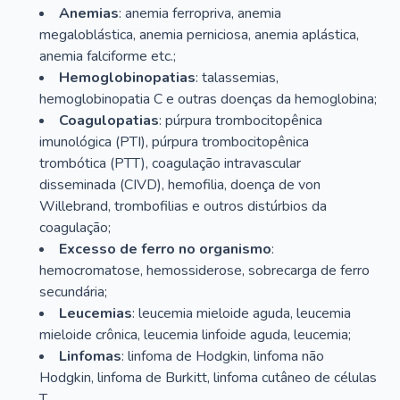
Anemias
: anemia ferropriva, anemia
megaloblástica, anemia perniciosa, anemia aplástica,
anemia falciforme etc.;
Hemoglobinopatias
: talassemias,
hemoglobinopatia C e outras doenças da hemoglobina;
Coagulopatias
: púrpura trombocitopênica
imunológica (PTI), púrpura trombocitopênica
trombótica (PTT), coagulação intravascular
disseminada (CIVD), hemofilia, doença de von
Willebrand, trombofilias e outros distúrbios da
coagulação;
Excesso de ferro no organismo
:
hemocromatose, hemossiderose, sobrecarga de ferro
secundária;
Leucemias
: leucemia mieloide aguda, leucemia
mieloide crônica, leucemia linfoide aguda, leucemia;
Linfomas
: linfoma de Hodgkin, linfoma não
Hodgkin, linfoma de Burkitt, linfoma cutâneo de células
T.