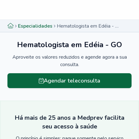
Menu lateral
Menu lateral
Especialidades
Hematologista em Edéia - GO
Hematologista em Edéia - GO
Aproveite os valores reduzidos e agende agora a sua
consulta.
Agendar teleconsulta
Há mais de 25 anos a Medprev facilita
seu acesso à saúde
O princípio é simples: pague somente pelo serviço