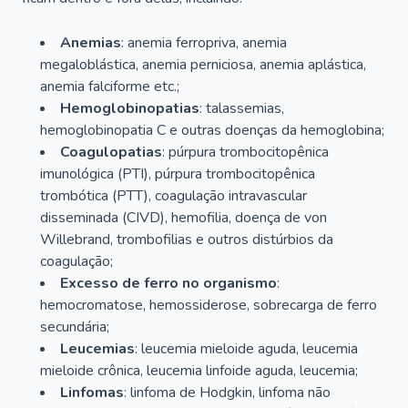
Anemias
: anemia ferropriva, anemia
megaloblástica, anemia perniciosa, anemia aplástica,
anemia falciforme etc.;
Hemoglobinopatias
: talassemias,
hemoglobinopatia C e outras doenças da hemoglobina;
Coagulopatias
: púrpura trombocitopênica
imunológica (PTI), púrpura trombocitopênica
trombótica (PTT), coagulação intravascular
disseminada (CIVD), hemofilia, doença de von
Willebrand, trombofilias e outros distúrbios da
coagulação;
Excesso de ferro no organismo
:
hemocromatose, hemossiderose, sobrecarga de ferro
secundária;
Leucemias
: leucemia mieloide aguda, leucemia
mieloide crônica, leucemia linfoide aguda, leucemia;
Linfomas
: linfoma de Hodgkin, linfoma não