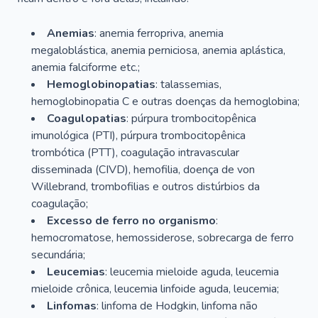
Anemias
: anemia ferropriva, anemia
megaloblástica, anemia perniciosa, anemia aplástica,
anemia falciforme etc.;
Hemoglobinopatias
: talassemias,
hemoglobinopatia C e outras doenças da hemoglobina;
Coagulopatias
: púrpura trombocitopênica
imunológica (PTI), púrpura trombocitopênica
trombótica (PTT), coagulação intravascular
disseminada (CIVD), hemofilia, doença de von
Willebrand, trombofilias e outros distúrbios da
coagulação;
Excesso de ferro no organismo
:
hemocromatose, hemossiderose, sobrecarga de ferro
secundária;
Leucemias
: leucemia mieloide aguda, leucemia
mieloide crônica, leucemia linfoide aguda, leucemia;
Linfomas
: linfoma de Hodgkin, linfoma não