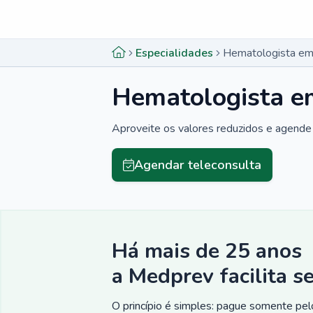
Menu lateral
Menu lateral
Especialidades
Hematologista em 
Hematologista em
Aproveite os valores reduzidos e agende 
Agendar teleconsulta
Há mais de 25 anos
a Medprev facilita s
O princípio é simples: pague somente pelo