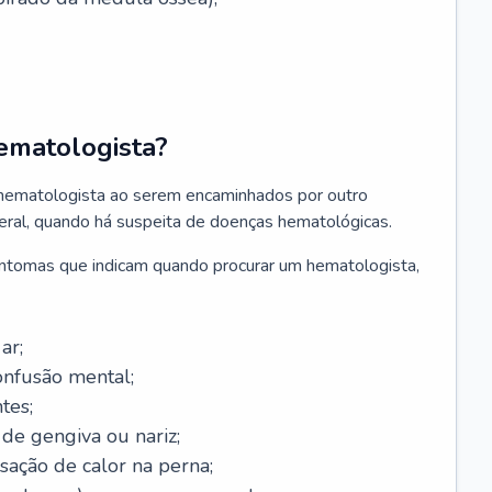
ematologista?
 hematologista ao serem encaminhados por outro
geral, quando há suspeita de doenças hematológicas.
sintomas que indicam quando procurar um hematologista,
ar;
onfusão mental;
tes;
de gengiva ou nariz;
sação de calor na perna;