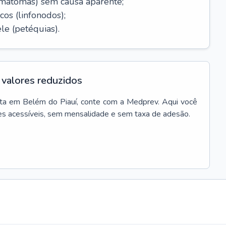
ematomas) sem causa aparente;
cos (linfonodos);
le (petéquias).
valores reduzidos
ta
em
Belém do Piauí
, conte com a Medprev. Aqui você
es acessíveis, sem mensalidade e sem taxa de adesão.