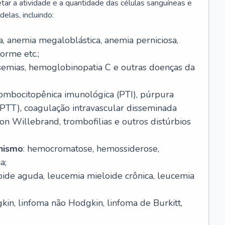
r a atividade e a quantidade das células sanguíneas e
elas, incluindo:
va, anemia megaloblástica, anemia perniciosa,
orme etc.;
ssemias, hemoglobinopatia C e outras doenças da
rombocitopênica imunológica (PTI), púrpura
(PTT), coagulação intravascular disseminada
on Willebrand, trombofilias e outros distúrbios
anismo
: hemocromatose, hemossiderose,
a;
oide aguda, leucemia mieloide crônica, leucemia
kin, linfoma não Hodgkin, linfoma de Burkitt,