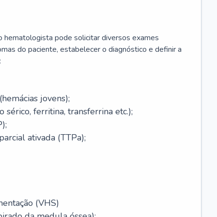
 o hematologista pode solicitar diversos exames
omas do paciente, estabelecer o diagnóstico e definir a
:
(hemácias jovens);
érico, ferritina, transferrina etc.);
);
arcial ativada (TTPa);
mentação (VHS)
pirado da medula óssea);