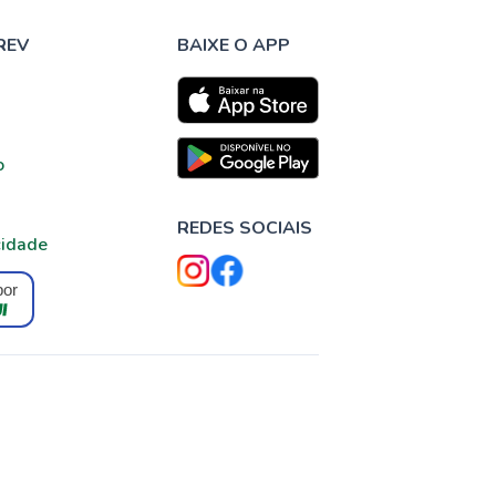
REV
BAIXE O APP
o
REDES SOCIAIS
cidade
por