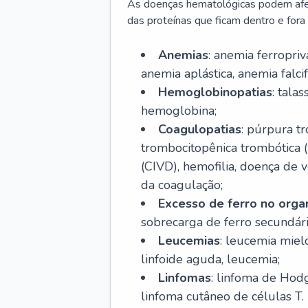
As doenças hematológicas podem afeta
das proteínas que ficam dentro e fora d
Anemias
: anemia ferropri
anemia aplástica, anemia falcif
Hemoglobinopatias
: tala
hemoglobina;
Coagulopatias
: púrpura t
trombocitopênica trombótica 
(CIVD), hemofilia, doença de v
da coagulação;
Excesso de ferro no org
sobrecarga de ferro secundári
Leucemias
: leucemia miel
linfoide aguda, leucemia;
Linfomas
: linfoma de Hodg
linfoma cutâneo de células T.