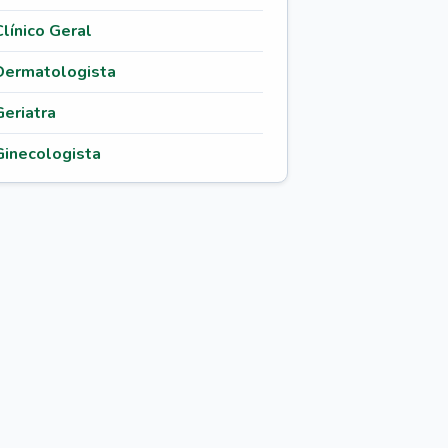
Clínico Geral
Dermatologista
Geriatra
Ginecologista