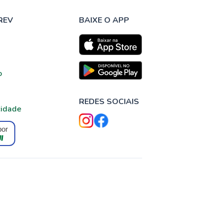
REV
BAIXE O APP
o
REDES SOCIAIS
cidade
por