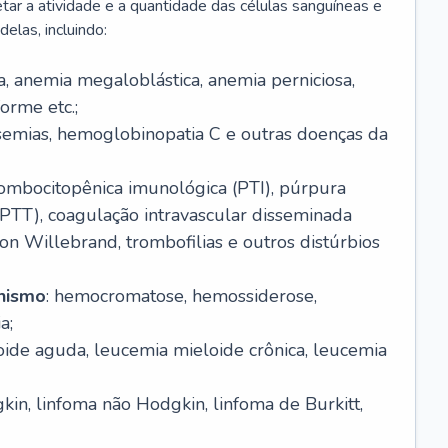
r a atividade e a quantidade das células sanguíneas e
elas, incluindo:
va, anemia megaloblástica, anemia perniciosa,
orme etc.;
ssemias, hemoglobinopatia C e outras doenças da
rombocitopênica imunológica (PTI), púrpura
(PTT), coagulação intravascular disseminada
on Willebrand, trombofilias e outros distúrbios
anismo
: hemocromatose, hemossiderose,
a;
oide aguda, leucemia mieloide crônica, leucemia
kin, linfoma não Hodgkin, linfoma de Burkitt,