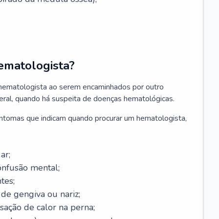
ematologista?
 hematologista ao serem encaminhados por outro
geral, quando há suspeita de doenças hematológicas.
sintomas que indicam quando procurar um hematologista,
ar;
onfusão mental;
tes;
de gengiva ou nariz;
sação de calor na perna;