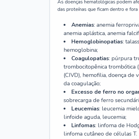
As doenças hematológicas podem afeta
das proteínas que ficam dentro e fora d
Anemias
: anemia ferropri
anemia aplástica, anemia falcif
Hemoglobinopatias
: tala
hemoglobina;
Coagulopatias
: púrpura t
trombocitopênica trombótica 
(CIVD), hemofilia, doença de v
da coagulação;
Excesso de ferro no org
sobrecarga de ferro secundári
Leucemias
: leucemia miel
linfoide aguda, leucemia;
Linfomas
: linfoma de Hodg
linfoma cutâneo de células T.