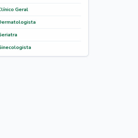
Clínico Geral
Dermatologista
Geriatra
Ginecologista