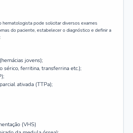
 o hematologista pode solicitar diversos exames
omas do paciente, estabelecer o diagnóstico e definir a
:
(hemácias jovens);
érico, ferritina, transferrina etc.);
);
arcial ativada (TTPa);
mentação (VHS)
pirado da medula óssea);