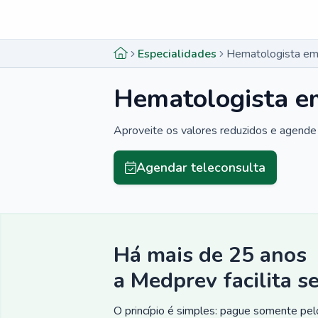
Menu lateral
Menu lateral
Especialidades
Hematologista em 
Hematologista e
Aproveite os valores reduzidos e agende 
Agendar teleconsulta
Há mais de 25 anos
a Medprev facilita s
O princípio é simples: pague somente pelo