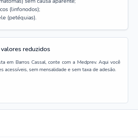
ematomas) sem causa aparente;
cos (linfonodos);
le (petéquias).
valores reduzidos
sta
em
Barros Cassal
, conte com a Medprev. Aqui você
es acessíveis, sem mensalidade e sem taxa de adesão.