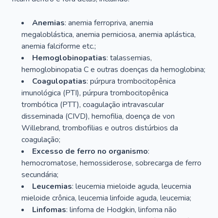
Anemias
: anemia ferropriva, anemia
megaloblástica, anemia perniciosa, anemia aplástica,
anemia falciforme etc.;
Hemoglobinopatias
: talassemias,
hemoglobinopatia C e outras doenças da hemoglobina;
Coagulopatias
: púrpura trombocitopênica
imunológica (PTI), púrpura trombocitopênica
trombótica (PTT), coagulação intravascular
disseminada (CIVD), hemofilia, doença de von
Willebrand, trombofilias e outros distúrbios da
coagulação;
Excesso de ferro no organismo
:
hemocromatose, hemossiderose, sobrecarga de ferro
secundária;
Leucemias
: leucemia mieloide aguda, leucemia
mieloide crônica, leucemia linfoide aguda, leucemia;
Linfomas
: linfoma de Hodgkin, linfoma não