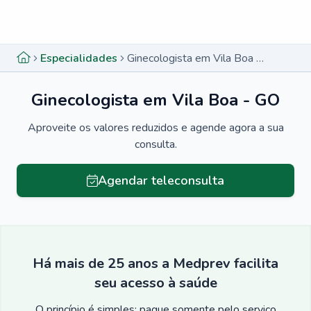
Menu lateral
Menu lateral
Especialidades
Ginecologista em Vila Boa - GO
Ginecologista em Vila Boa - GO
Aproveite os valores reduzidos e agende agora a sua
consulta.
Agendar teleconsulta
Há mais de 25 anos a Medprev facilita
seu acesso à saúde
O princípio é simples: pague somente pelo serviço