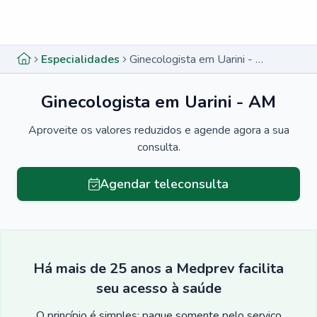
Menu lateral
Menu lateral
Especialidades
Ginecologista em Uarini - AM
Ginecologista em Uarini - AM
Aproveite os valores reduzidos e agende agora a sua
consulta.
Agendar teleconsulta
Há mais de 25 anos a Medprev facilita
seu acesso à saúde
O princípio é simples: pague somente pelo serviço