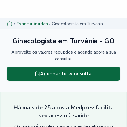
Menu lateral
Menu lateral
Especialidades
Ginecologista em Turvânia - GO
Ginecologista em Turvânia - GO
Aproveite os valores reduzidos e agende agora a sua
consulta.
Agendar teleconsulta
Há mais de 25 anos a Medprev facilita
seu acesso à saúde
O princípio é simples: pague somente pelo serviço