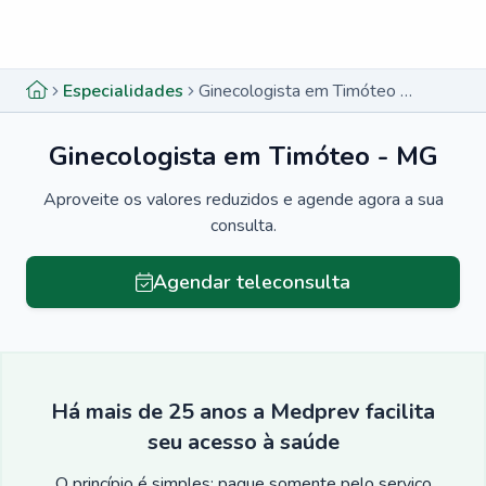
Menu lateral
Menu lateral
Especialidades
Ginecologista em Timóteo - MG
Ginecologista em Timóteo - MG
Aproveite os valores reduzidos e agende agora a sua
consulta.
Agendar teleconsulta
Há mais de 25 anos a Medprev facilita
seu acesso à saúde
O princípio é simples: pague somente pelo serviço