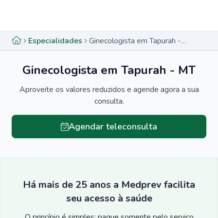
Menu lateral
Menu lateral
Especialidades
Ginecologista em Tapurah - MT
Ginecologista em Tapurah - MT
Aproveite os valores reduzidos e agende agora a sua
consulta.
Agendar teleconsulta
Há mais de 25 anos a Medprev facilita
seu acesso à saúde
O princípio é simples: pague somente pelo serviço