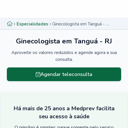
Menu lateral
Menu lateral
Especialidades
Ginecologista em Tanguá - RJ
Ginecologista em Tanguá - RJ
Aproveite os valores reduzidos e agende agora a sua
consulta.
Agendar teleconsulta
Há mais de 25 anos a Medprev facilita
seu acesso à saúde
O princípio é simples: pague somente pelo serviço