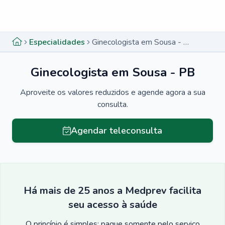
Menu lateral
Menu lateral
Especialidades
Ginecologista em Sousa - PB
Ginecologista em Sousa - PB
Aproveite os valores reduzidos e agende agora a sua
consulta.
Agendar teleconsulta
Há mais de 25 anos a Medprev facilita
seu acesso à saúde
O princípio é simples: pague somente pelo serviço