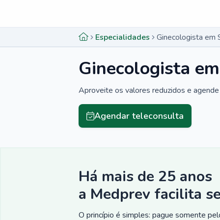
Menu lateral
Menu lateral
Especialidades
Ginecologista em 
Ginecologista em
Aproveite os valores reduzidos e agende 
Agendar teleconsulta
Há mais de 25 anos
a Medprev facilita s
O princípio é simples: pague somente pelo