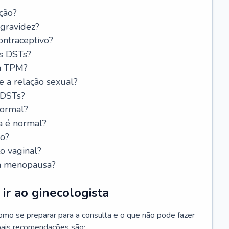
ção?
 gravidez?
ntraceptivo?
s DSTs?
da TPM?
e a relação sexual?
 DSTs?
normal?
a é normal?
do?
o vaginal?
da menopausa?
ir ao ginecologista
mo se preparar para a consulta e o que não pode fazer
cipais recomendações são: