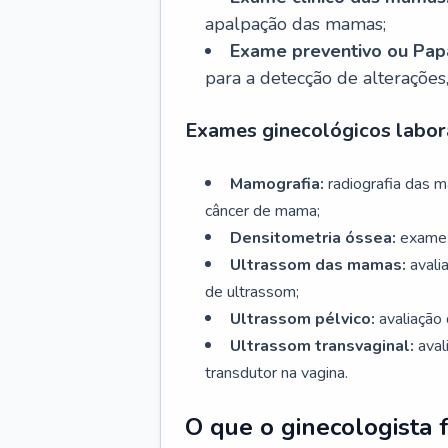
apalpação das mamas;
Exame preventivo ou Papa
para a detecção de alterações
Exames ginecológicos labora
Mamografia:
radiografia das 
câncer de mama;
Densitometria óssea:
exame 
Ultrassom das mamas:
avali
de ultrassom;
Ultrassom pélvico:
avaliação 
Ultrassom transvaginal:
aval
transdutor na vagina.
O que o ginecologista 