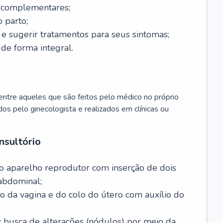
s complementares;
 parto;
sugerir tratamentos para seus sintomas;
de forma integral.
ntre aqueles que são feitos pelo médico no próprio
dos pelo ginecologista e realizados em clínicas ou
nsultório
o aparelho reprodutor com inserção de dois
abdominal;
o da vagina e do colo do útero com auxílio do
:
busca de alterações (nódulos) por meio da