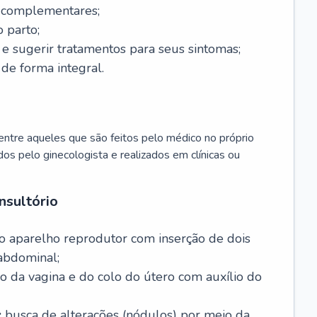
s complementares;
 parto;
sugerir tratamentos para seus sintomas;
de forma integral.
ntre aqueles que são feitos pelo médico no próprio
dos pelo ginecologista e realizados em clínicas ou
nsultório
o aparelho reprodutor com inserção de dois
abdominal;
o da vagina e do colo do útero com auxílio do
:
busca de alterações (nódulos) por meio da