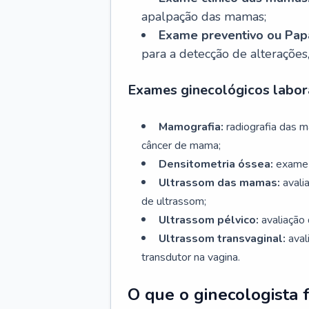
apalpação das mamas;
Exame preventivo ou Papa
para a detecção de alterações
Exames ginecológicos labora
Mamografia:
radiografia das 
câncer de mama;
Densitometria óssea:
exame 
Ultrassom das mamas:
avali
de ultrassom;
Ultrassom pélvico:
avaliação 
Ultrassom transvaginal:
aval
transdutor na vagina.
O que o ginecologista 