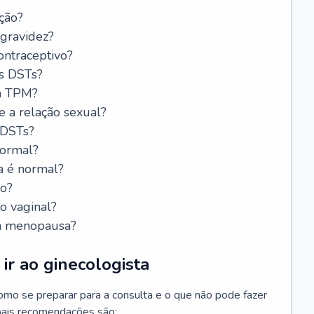
ção?
 gravidez?
ntraceptivo?
s DSTs?
da TPM?
e a relação sexual?
 DSTs?
normal?
a é normal?
do?
o vaginal?
da menopausa?
ir ao ginecologista
mo se preparar para a consulta e o que não pode fazer
cipais recomendações são: