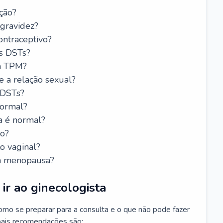
ção?
 gravidez?
ntraceptivo?
s DSTs?
da TPM?
e a relação sexual?
 DSTs?
normal?
a é normal?
do?
o vaginal?
da menopausa?
ir ao ginecologista
mo se preparar para a consulta e o que não pode fazer
cipais recomendações são: