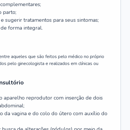
s complementares;
 parto;
sugerir tratamentos para seus sintomas;
de forma integral.
ntre aqueles que são feitos pelo médico no próprio
dos pelo ginecologista e realizados em clínicas ou
nsultório
o aparelho reprodutor com inserção de dois
abdominal;
o da vagina e do colo do útero com auxílio do
:
busca de alterações (nódulos) por meio da