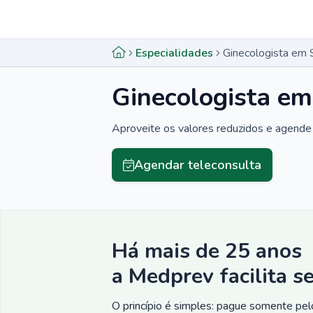
Menu lateral
Menu lateral
Especialidades
Ginecologista em 
Ginecologista e
Aproveite os valores reduzidos e agende 
Agendar teleconsulta
Há mais de 25 anos
a Medprev facilita s
O princípio é simples: pague somente pelo