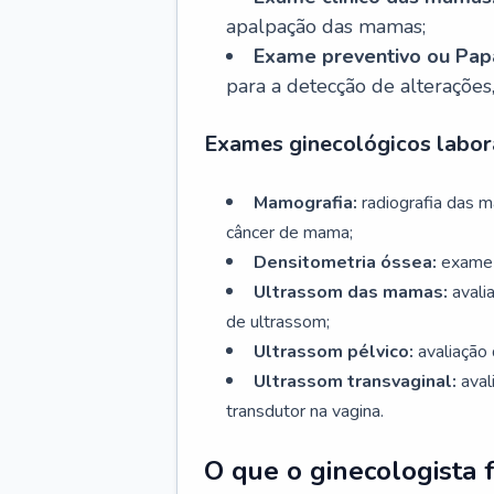
apalpação das mamas;
Exame preventivo ou Papa
para a detecção de alterações
Exames ginecológicos labora
Mamografia:
radiografia das 
câncer de mama;
Densitometria óssea:
exame 
Ultrassom das mamas:
avali
de ultrassom;
Ultrassom pélvico:
avaliação 
Ultrassom transvaginal:
aval
transdutor na vagina.
O que o ginecologista 