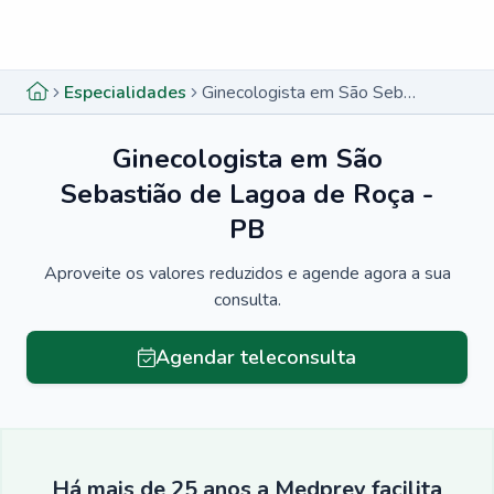
Menu lateral
Menu lateral
Especialidades
Ginecologista em São Sebastião de Lagoa de Roça - PB
Ginecologista em São
Sebastião de Lagoa de Roça -
PB
Aproveite os valores reduzidos e agende agora a sua
consulta.
Agendar teleconsulta
Há mais de 25 anos a Medprev facilita