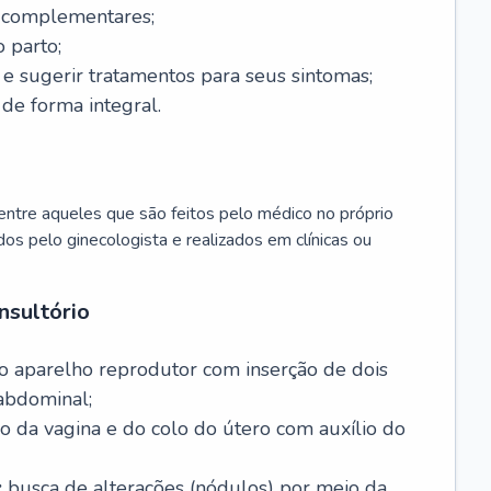
s complementares;
 parto;
sugerir tratamentos para seus sintomas;
de forma integral.
ntre aqueles que são feitos pelo médico no próprio
dos pelo ginecologista e realizados em clínicas ou
nsultório
o aparelho reprodutor com inserção de dois
abdominal;
o da vagina e do colo do útero com auxílio do
:
busca de alterações (nódulos) por meio da