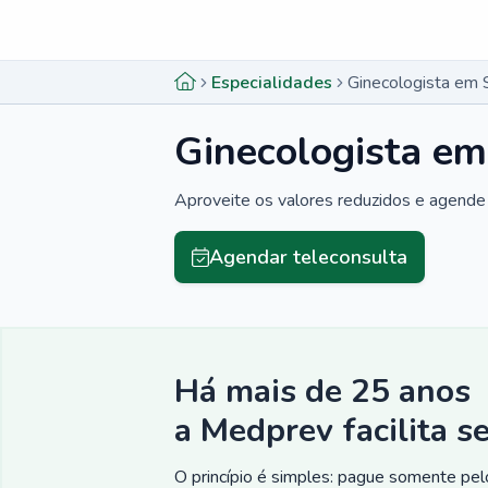
Menu lateral
Menu lateral
Especialidades
Ginecologista em 
Ginecologista em
Aproveite os valores reduzidos e agende 
Agendar teleconsulta
Há mais de 25 anos
a Medprev facilita s
O princípio é simples: pague somente pelo