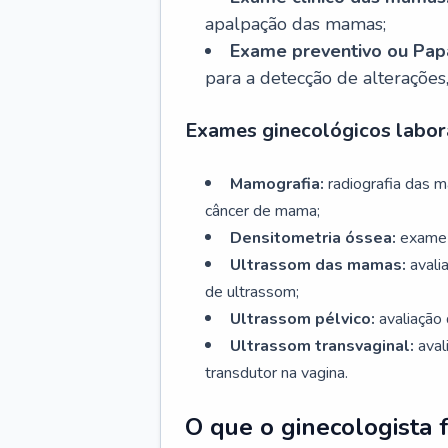
apalpação das mamas;
Exame preventivo ou Papa
para a detecção de alterações
Exames ginecológicos labora
Mamografia:
radiografia das 
câncer de mama;
Densitometria óssea:
exame 
Ultrassom das mamas:
avali
de ultrassom;
Ultrassom pélvico:
avaliação 
Ultrassom transvaginal:
aval
transdutor na vagina.
O que o ginecologista 