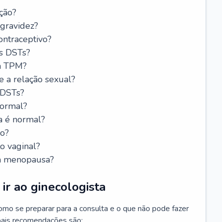
ção?
 gravidez?
ntraceptivo?
s DSTs?
da TPM?
e a relação sexual?
 DSTs?
normal?
a é normal?
do?
o vaginal?
da menopausa?
ir ao ginecologista
mo se preparar para a consulta e o que não pode fazer
cipais recomendações são: