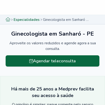
Menu lateral
Menu lateral
Especialidades
Ginecologista em Sanharó - PE
Ginecologista em Sanharó - PE
Aproveite os valores reduzidos e agende agora a sua
consulta.
Agendar teleconsulta
Há mais de 25 anos a Medprev facilita
seu acesso à saúde
O princípio é simples: pague somente pelo serviço