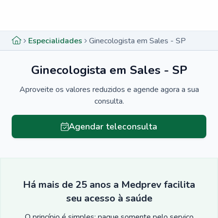
Menu lateral
Menu lateral
Especialidades
Ginecologista em Sales - SP
Ginecologista em Sales - SP
Aproveite os valores reduzidos e agende agora a sua
consulta.
Agendar teleconsulta
Há mais de 25 anos a Medprev facilita
seu acesso à saúde
O princípio é simples: pague somente pelo serviço