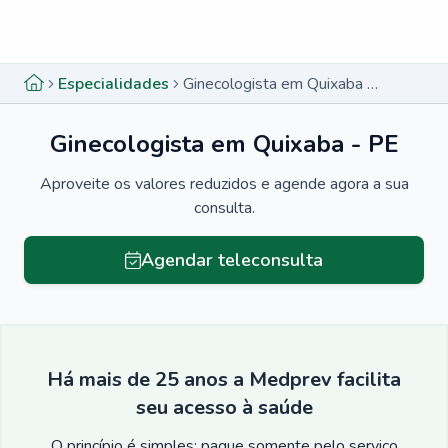
Menu lateral
Menu lateral
Especialidades
Ginecologista em Quixaba - PE
Ginecologista em Quixaba - PE
Aproveite os valores reduzidos e agende agora a sua
consulta.
Agendar teleconsulta
Há mais de 25 anos a Medprev facilita
seu acesso à saúde
O princípio é simples: pague somente pelo serviço