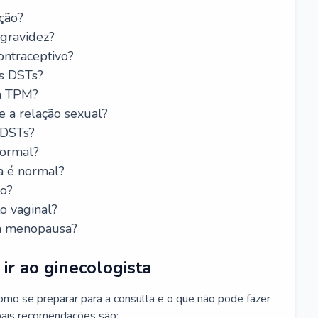
ção?
 gravidez?
ntraceptivo?
s DSTs?
da TPM?
e a relação sexual?
 DSTs?
normal?
a é normal?
do?
o vaginal?
da menopausa?
ir ao ginecologista
mo se preparar para a consulta e o que não pode fazer
cipais recomendações são: