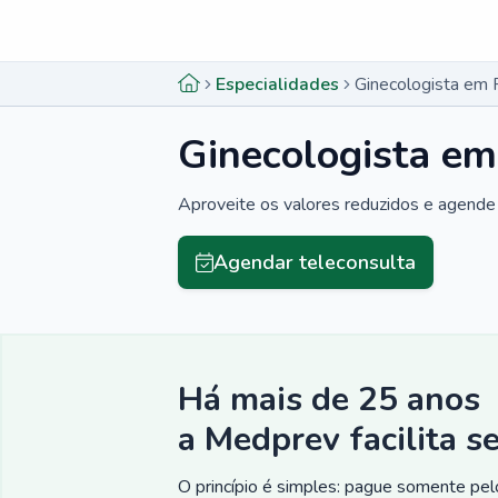
Menu lateral
Menu lateral
Especialidades
Ginecologista em 
Ginecologista em
Aproveite os valores reduzidos e agende 
Agendar teleconsulta
Há mais de 25 anos
a Medprev facilita s
O princípio é simples: pague somente pelo