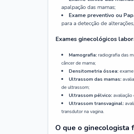
apalpação das mamas;
Exame preventivo ou Papa
para a detecção de alterações
Exames ginecológicos labora
Mamografia:
radiografia das 
câncer de mama;
Densitometria óssea:
exame 
Ultrassom das mamas:
avali
de ultrassom;
Ultrassom pélvico:
avaliação 
Ultrassom transvaginal:
aval
transdutor na vagina.
O que o ginecologista 