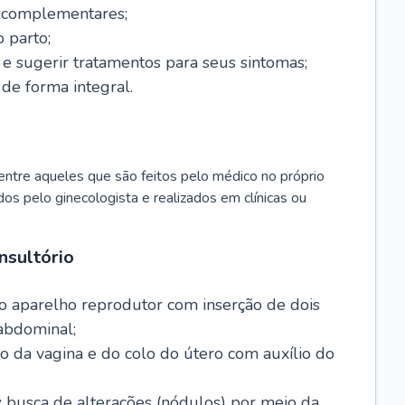
s complementares;
 parto;
sugerir tratamentos para seus sintomas;
de forma integral.
ntre aqueles que são feitos pelo médico no próprio
dos pelo ginecologista e realizados em clínicas ou
nsultório
o aparelho reprodutor com inserção de dois
abdominal;
o da vagina e do colo do útero com auxílio do
:
busca de alterações (nódulos) por meio da