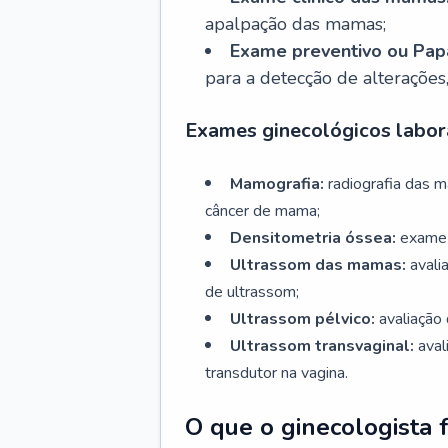
apalpação das mamas;
Exame preventivo ou Papa
para a detecção de alterações
Exames ginecológicos labora
Mamografia:
radiografia das 
câncer de mama;
Densitometria óssea:
exame 
Ultrassom das mamas:
avali
de ultrassom;
Ultrassom pélvico:
avaliação 
Ultrassom transvaginal:
aval
transdutor na vagina.
O que o ginecologista 