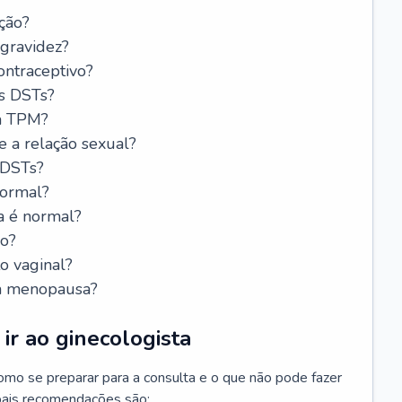
ção?
 gravidez?
ntraceptivo?
s DSTs?
da TPM?
e a relação sexual?
 DSTs?
normal?
a é normal?
do?
o vaginal?
da menopausa?
ir ao ginecologista
mo se preparar para a consulta e o que não pode fazer
cipais recomendações são: