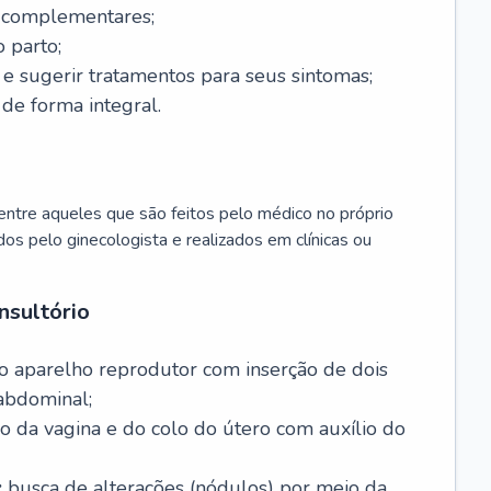
s complementares;
 parto;
sugerir tratamentos para seus sintomas;
de forma integral.
ntre aqueles que são feitos pelo médico no próprio
dos pelo ginecologista e realizados em clínicas ou
nsultório
o aparelho reprodutor com inserção de dois
abdominal;
o da vagina e do colo do útero com auxílio do
:
busca de alterações (nódulos) por meio da