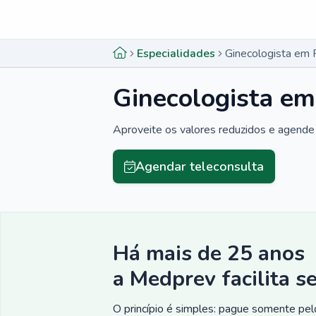
Menu lateral
Menu lateral
Especialidades
Ginecologista em 
Ginecologista em
Aproveite os valores reduzidos e agende 
Agendar teleconsulta
Há mais de 25 anos
a Medprev facilita s
O princípio é simples: pague somente pelo