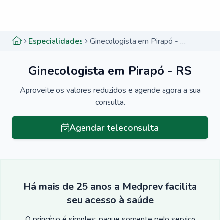
Menu lateral
Menu lateral
Especialidades
Ginecologista em Pirapó - RS
Ginecologista em Pirapó - RS
Aproveite os valores reduzidos e agende agora a sua
consulta.
Agendar teleconsulta
Há mais de 25 anos a Medprev facilita
seu acesso à saúde
O princípio é simples: pague somente pelo serviço