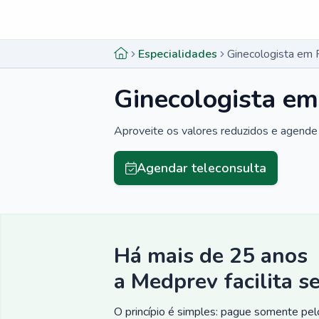
Menu lateral
Menu lateral
Especialidades
Ginecologista em 
Ginecologista em
Aproveite os valores reduzidos e agende 
Agendar teleconsulta
Há mais de 25 anos
a Medprev facilita s
O princípio é simples: pague somente pelo