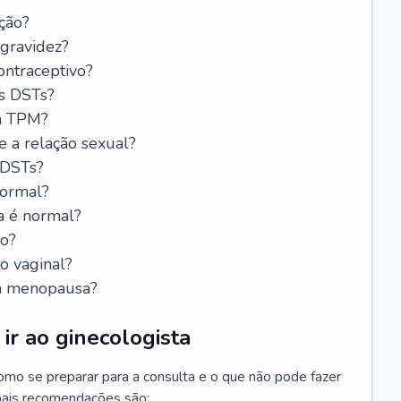
ção?
 gravidez?
ntraceptivo?
s DSTs?
da TPM?
e a relação sexual?
 DSTs?
normal?
a é normal?
do?
o vaginal?
da menopausa?
ir ao ginecologista
mo se preparar para a consulta e o que não pode fazer
cipais recomendações são: