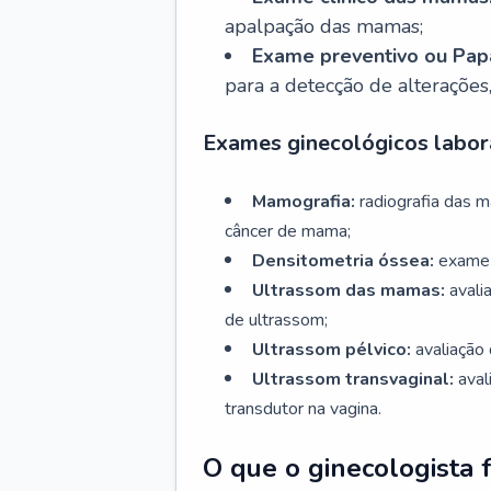
apalpação das mamas;
Exame preventivo ou Papa
para a detecção de alterações
Exames ginecológicos labora
Mamografia:
radiografia das 
câncer de mama;
Densitometria óssea:
exame 
Ultrassom das mamas:
avali
de ultrassom;
Ultrassom pélvico:
avaliação 
Ultrassom transvaginal:
aval
transdutor na vagina.
O que o ginecologista 