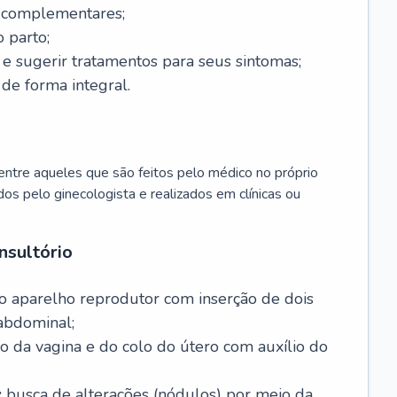
s complementares;
 parto;
sugerir tratamentos para seus sintomas;
de forma integral.
ntre aqueles que são feitos pelo médico no próprio
dos pelo ginecologista e realizados em clínicas ou
nsultório
o aparelho reprodutor com inserção de dois
abdominal;
o da vagina e do colo do útero com auxílio do
:
busca de alterações (nódulos) por meio da