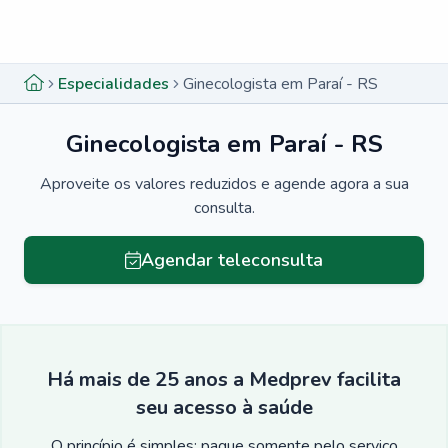
Menu lateral
Menu lateral
Especialidades
Ginecologista em Paraí - RS
Ginecologista em Paraí - RS
Aproveite os valores reduzidos e agende agora a sua
consulta.
Agendar teleconsulta
Há mais de 25 anos a Medprev facilita
seu acesso à saúde
O princípio é simples: pague somente pelo serviço