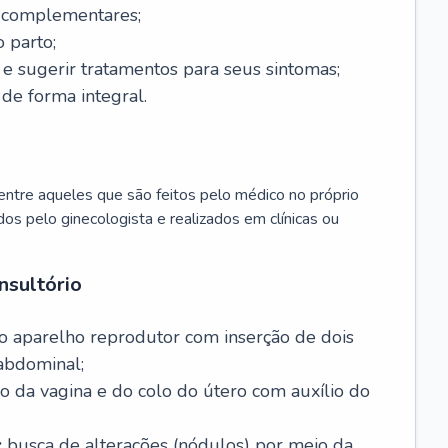
s complementares;
 parto;
sugerir tratamentos para seus sintomas;
de forma integral.
ntre aqueles que são feitos pelo médico no próprio
dos pelo ginecologista e realizados em clínicas ou
nsultório
o aparelho reprodutor com inserção de dois
abdominal;
o da vagina e do colo do útero com auxílio do
:
busca de alterações (nódulos) por meio da