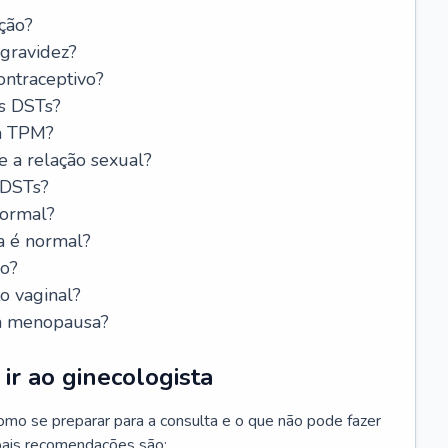
ção?
 gravidez?
ntraceptivo?
s DSTs?
da TPM?
e a relação sexual?
 DSTs?
normal?
a é normal?
do?
o vaginal?
da menopausa?
ir ao ginecologista
mo se preparar para a consulta e o que não pode fazer
cipais recomendações são: