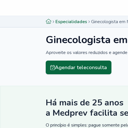
Menu lateral
Menu lateral
Especialidades
Ginecologista em 
Ginecologista em
Aproveite os valores reduzidos e agende 
Agendar teleconsulta
Há mais de 25 anos
a Medprev facilita s
O princípio é simples: pague somente pelo