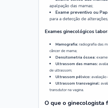
apalpação das mamas;
Exame preventivo ou Papa
para a detecção de alterações
Exames ginecológicos labora
Mamografia:
radiografia das 
câncer de mama;
Densitometria óssea:
exame 
Ultrassom das mamas:
avali
de ultrassom;
Ultrassom pélvico:
avaliação 
Ultrassom transvaginal:
aval
transdutor na vagina.
O que o ginecologista 