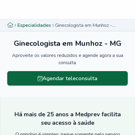
Menu lateral
Menu lateral
Especialidades
Ginecologista em Munhoz - MG
Ginecologista em Munhoz - MG
Aproveite os valores reduzidos e agende agora a sua
consulta.
Agendar teleconsulta
Há mais de 25 anos a Medprev facilita
seu acesso à saúde
O princípio é simples: pague somente pelo serviço