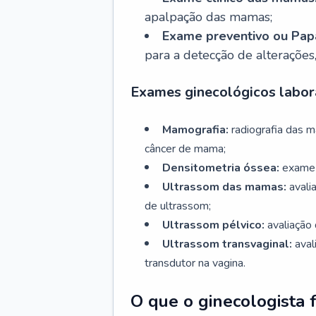
apalpação das mamas;
Exame preventivo ou Papa
para a detecção de alterações
Exames ginecológicos labora
Mamografia:
radiografia das 
câncer de mama;
Densitometria óssea:
exame 
Ultrassom das mamas:
avali
de ultrassom;
Ultrassom pélvico:
avaliação 
Ultrassom transvaginal:
aval
transdutor na vagina.
O que o ginecologista 