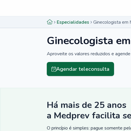
Menu lateral
Menu lateral
Especialidades
Ginecologista em
Ginecologista e
Aproveite os valores reduzidos e agende 
Agendar teleconsulta
Há mais de 25 anos
a Medprev facilita s
O princípio é simples: pague somente pelo