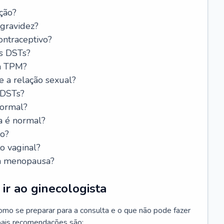
ção?
 gravidez?
ntraceptivo?
s DSTs?
da TPM?
e a relação sexual?
 DSTs?
normal?
a é normal?
do?
o vaginal?
da menopausa?
ir ao ginecologista
mo se preparar para a consulta e o que não pode fazer
cipais recomendações são: