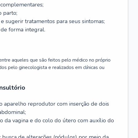
s complementares;
 parto;
sugerir tratamentos para seus sintomas;
de forma integral.
ntre aqueles que são feitos pelo médico no próprio
dos pelo ginecologista e realizados em clínicas ou
nsultório
o aparelho reprodutor com inserção de dois
abdominal;
o da vagina e do colo do útero com auxílio do
:
busca de alterações (nódulos) por meio da