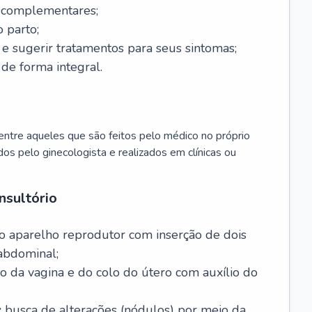
s complementares;
 parto;
sugerir tratamentos para seus sintomas;
de forma integral.
ntre aqueles que são feitos pelo médico no próprio
dos pelo ginecologista e realizados em clínicas ou
nsultório
o aparelho reprodutor com inserção de dois
abdominal;
o da vagina e do colo do útero com auxílio do
:
busca de alterações (nódulos) por meio da