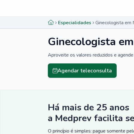
Menu lateral
Menu lateral
Especialidades
Ginecologista em
Ginecologista e
Aproveite os valores reduzidos e agende 
Agendar teleconsulta
Há mais de 25 anos
a Medprev facilita s
O princípio é simples: pague somente pelo