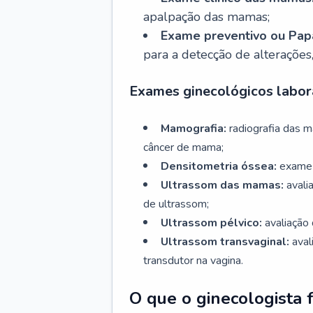
apalpação das mamas;
Exame preventivo ou Papa
para a detecção de alterações
Exames ginecológicos labora
Mamografia:
radiografia das 
câncer de mama;
Densitometria óssea:
exame 
Ultrassom das mamas:
avali
de ultrassom;
Ultrassom pélvico:
avaliação 
Ultrassom transvaginal:
aval
transdutor na vagina.
O que o ginecologista 