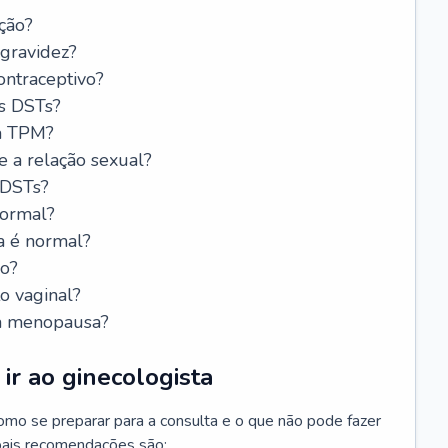
ção?
 gravidez?
ntraceptivo?
s DSTs?
da TPM?
e a relação sexual?
 DSTs?
normal?
a é normal?
do?
o vaginal?
da menopausa?
ir ao ginecologista
mo se preparar para a consulta e o que não pode fazer
cipais recomendações são: