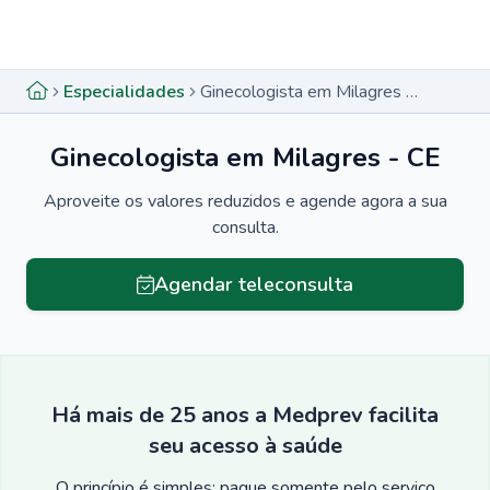
Menu lateral
Menu lateral
Especialidades
Ginecologista em Milagres - CE
Ginecologista em Milagres - CE
Aproveite os valores reduzidos e agende agora a sua
consulta.
Agendar teleconsulta
Há mais de 25 anos a Medprev facilita
seu acesso à saúde
O princípio é simples: pague somente pelo serviço