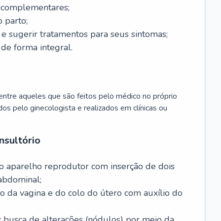
s complementares;
 parto;
sugerir tratamentos para seus sintomas;
de forma integral.
ntre aqueles que são feitos pelo médico no próprio
dos pelo ginecologista e realizados em clínicas ou
nsultório
o aparelho reprodutor com inserção de dois
abdominal;
o da vagina e do colo do útero com auxílio do
:
busca de alterações (nódulos) por meio da