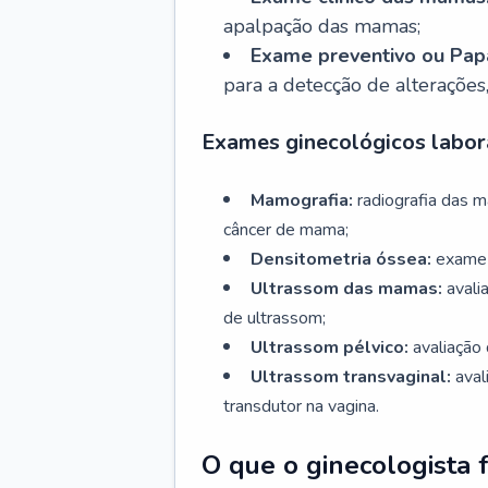
apalpação das mamas;
Exame preventivo ou Papa
para a detecção de alterações
Exames ginecológicos labora
Mamografia:
radiografia das 
câncer de mama;
Densitometria óssea:
exame 
Ultrassom das mamas:
avali
de ultrassom;
Ultrassom pélvico:
avaliação 
Ultrassom transvaginal:
aval
transdutor na vagina.
O que o ginecologista 