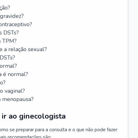
ção?
 gravidez?
ntraceptivo?
s DSTs?
da TPM?
e a relação sexual?
 DSTs?
normal?
a é normal?
do?
o vaginal?
da menopausa?
ir ao ginecologista
mo se preparar para a consulta e o que não pode fazer
cipais recomendações são: