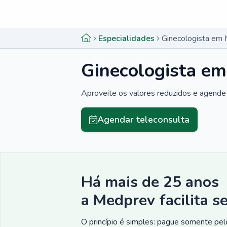
Menu lateral
Menu lateral
Especialidades
Ginecologista em 
Ginecologista em
Aproveite os valores reduzidos e agende 
Agendar teleconsulta
Há mais de 25 anos
a Medprev facilita s
O princípio é simples: pague somente pelo