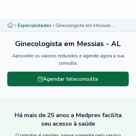
Menu lateral
Menu lateral
Especialidades
Ginecologista em Messias - AL
Ginecologista em Messias - AL
Aproveite os valores reduzidos e agende agora a sua
consulta.
Agendar teleconsulta
Há mais de 25 anos a Medprev facilita
seu acesso à saúde
O princípio é simples: pague somente pelo serviço