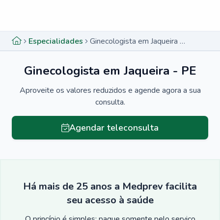
Menu lateral
Menu lateral
Especialidades
Ginecologista em Jaqueira - PE
Ginecologista em Jaqueira - PE
Aproveite os valores reduzidos e agende agora a sua
consulta.
Agendar teleconsulta
Há mais de 25 anos a Medprev facilita
seu acesso à saúde
O princípio é simples: pague somente pelo serviço