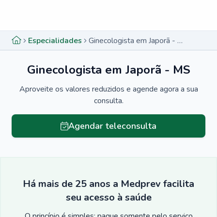
Menu lateral
Menu lateral
Especialidades
Ginecologista em Japorã - MS
Ginecologista em Japorã - MS
Aproveite os valores reduzidos e agende agora a sua
consulta.
Agendar teleconsulta
Há mais de 25 anos a Medprev facilita
seu acesso à saúde
O princípio é simples: pague somente pelo serviço