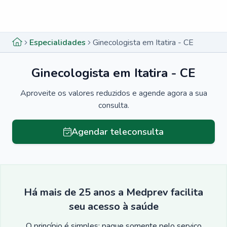
Menu lateral
Menu lateral
Especialidades
Ginecologista em Itatira - CE
Ginecologista em Itatira - CE
Aproveite os valores reduzidos e agende agora a sua
consulta.
Agendar teleconsulta
Há mais de 25 anos a Medprev facilita
seu acesso à saúde
O princípio é simples: pague somente pelo serviço