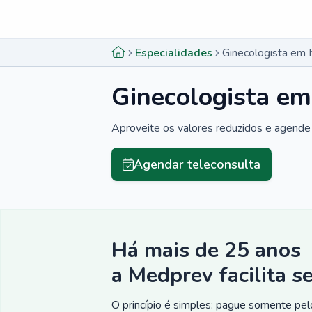
Menu lateral
Menu lateral
Especialidades
Ginecologista em 
Ginecologista em
Aproveite os valores reduzidos e agende 
Agendar teleconsulta
Há mais de 25 anos
a Medprev facilita s
O princípio é simples: pague somente pelo