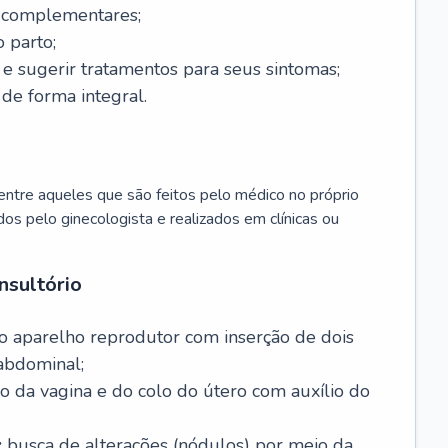
s complementares;
 parto;
sugerir tratamentos para seus sintomas;
de forma integral.
ntre aqueles que são feitos pelo médico no próprio
dos pelo ginecologista e realizados em clínicas ou
nsultório
o aparelho reprodutor com inserção de dois
abdominal;
o da vagina e do colo do útero com auxílio do
:
busca de alterações (nódulos) por meio da