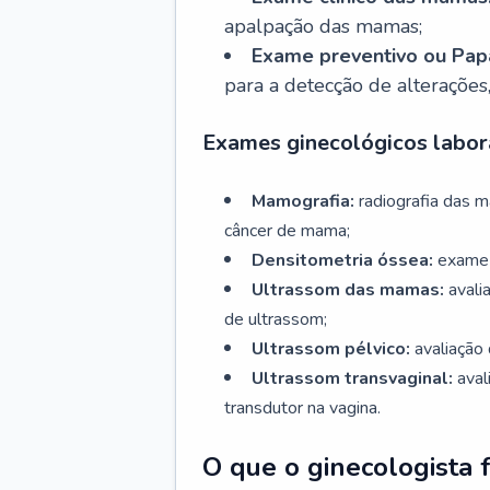
apalpação das mamas;
Exame preventivo ou Papa
para a detecção de alterações
Exames ginecológicos labora
Mamografia:
radiografia das 
câncer de mama;
Densitometria óssea:
exame 
Ultrassom das mamas:
avali
de ultrassom;
Ultrassom pélvico:
avaliação 
Ultrassom transvaginal:
aval
transdutor na vagina.
O que o ginecologista 