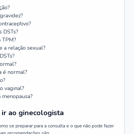
ção?
 gravidez?
ntraceptivo?
s DSTs?
da TPM?
e a relação sexual?
 DSTs?
normal?
a é normal?
do?
o vaginal?
da menopausa?
ir ao ginecologista
mo se preparar para a consulta e o que não pode fazer
cipais recomendações são: