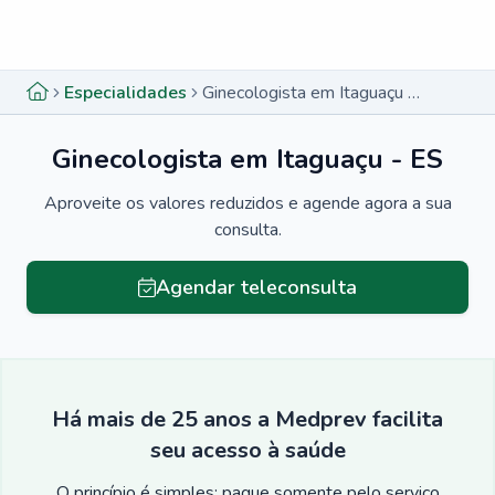
Menu lateral
Menu lateral
Especialidades
Ginecologista em Itaguaçu - ES
Ginecologista em Itaguaçu - ES
Aproveite os valores reduzidos e agende agora a sua
consulta.
Agendar teleconsulta
Há mais de 25 anos a Medprev facilita
seu acesso à saúde
O princípio é simples: pague somente pelo serviço