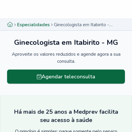
Menu lateral
Menu lateral
Especialidades
Ginecologista em Itabirito - MG
Ginecologista em Itabirito - MG
Aproveite os valores reduzidos e agende agora a sua
consulta.
Agendar teleconsulta
Há mais de 25 anos a Medprev facilita
seu acesso à saúde
O princípio é simples: pague somente pelo serviço