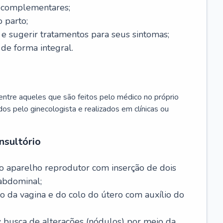
s complementares;
 parto;
sugerir tratamentos para seus sintomas;
de forma integral.
ntre aqueles que são feitos pelo médico no próprio
dos pelo ginecologista e realizados em clínicas ou
nsultório
o aparelho reprodutor com inserção de dois
abdominal;
o da vagina e do colo do útero com auxílio do
:
busca de alterações (nódulos) por meio da