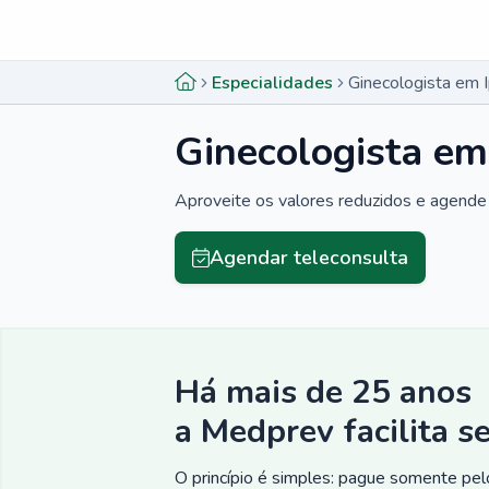
Menu lateral
Menu lateral
Especialidades
Ginecologista em 
Ginecologista em
Aproveite os valores reduzidos e agende 
Agendar teleconsulta
Há mais de 25 anos
a Medprev facilita s
O princípio é simples: pague somente pelo