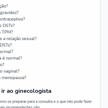
ção?
 gravidez?
ntraceptivo?
s DSTs?
da TPM?
e a relação sexual?
 DSTs?
normal?
a é normal?
do?
o vaginal?
da menopausa?
ir ao ginecologista
mo se preparar para a consulta e o que não pode fazer
cipais recomendações são: