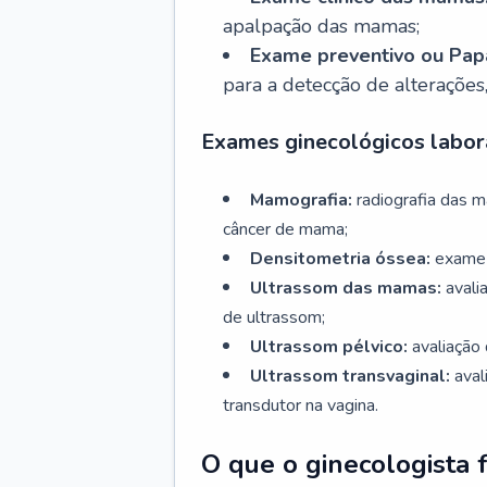
apalpação das mamas;
Exame preventivo ou Papa
para a detecção de alterações
Exames ginecológicos labora
Mamografia:
radiografia das 
câncer de mama;
Densitometria óssea:
exame 
Ultrassom das mamas:
avali
de ultrassom;
Ultrassom pélvico:
avaliação 
Ultrassom transvaginal:
aval
transdutor na vagina.
O que o ginecologista 