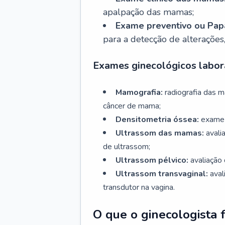
apalpação das mamas;
Exame preventivo ou Papa
para a detecção de alterações
Exames ginecológicos labora
Mamografia:
radiografia das 
câncer de mama;
Densitometria óssea:
exame 
Ultrassom das mamas:
avali
de ultrassom;
Ultrassom pélvico:
avaliação 
Ultrassom transvaginal:
aval
transdutor na vagina.
O que o ginecologista 