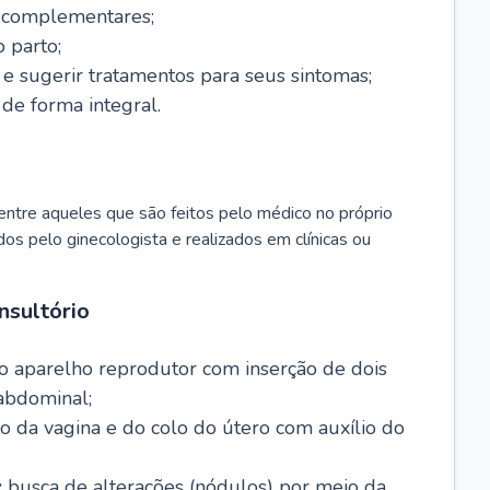
s complementares;
 parto;
sugerir tratamentos para seus sintomas;
de forma integral.
ntre aqueles que são feitos pelo médico no próprio
dos pelo ginecologista e realizados em clínicas ou
nsultório
o aparelho reprodutor com inserção de dois
abdominal;
o da vagina e do colo do útero com auxílio do
:
busca de alterações (nódulos) por meio da