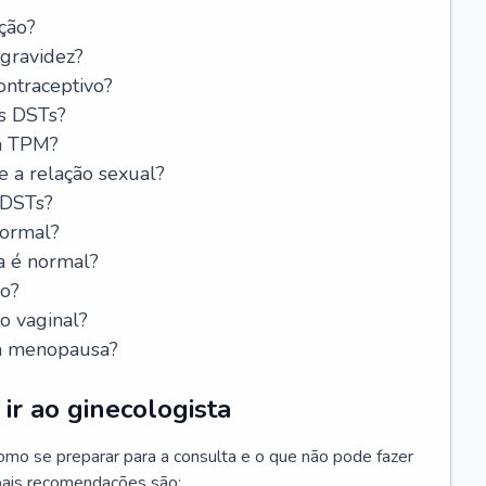
ção?
 gravidez?
ntraceptivo?
s DSTs?
da TPM?
e a relação sexual?
 DSTs?
normal?
a é normal?
do?
o vaginal?
da menopausa?
ir ao ginecologista
mo se preparar para a consulta e o que não pode fazer
cipais recomendações são: